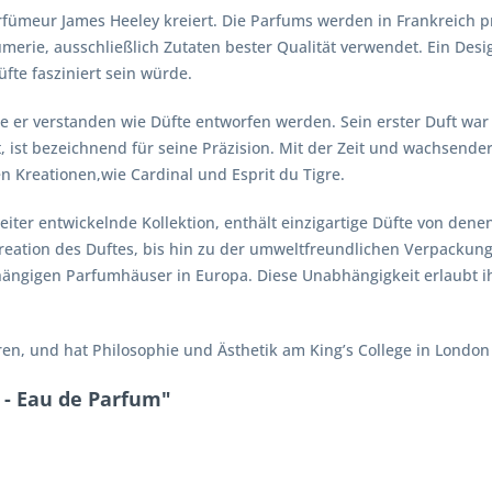
ümeur James Heeley kreiert. Die Parfums werden in Frankreich pr
merie, ausschließlich Zutaten bester Qualität verwendet. Ein Desi
üfte fasziniert sein würde.
 er verstanden wie Düfte entworfen werden. Sein erster Duft war „
, ist bezeichnend für seine Präzision. Mit der Zeit und wachsende
n Kreationen,wie Cardinal und Esprit du Tigre.
iter entwickelnde Kollektion, enthält einzigartige Düfte von denen 
Kreation des Duftes, bis hin zu der umweltfreundlichen Verpackung 
ngigen Parfumhäuser in Europa. Diese Unabhängigkeit erlaubt ihm 
n, und hat Philosophie und Ästhetik am King’s College in London st
 - Eau de Parfum"