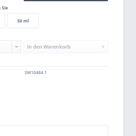
 Sie
50 ml
In den
Warenkorb
SW10484.1