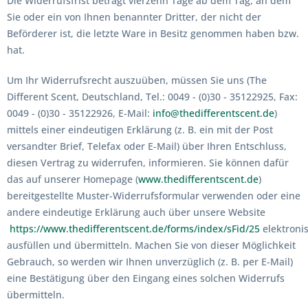
Die Widerrufsfrist beträgt vierzehn Tage ab dem Tag, an dem
Sie oder ein von Ihnen benannter Dritter, der nicht der
Beförderer ist, die letzte Ware in Besitz genommen haben bzw.
hat.
Um Ihr Widerrufsrecht auszuüben, müssen Sie uns (The
Different Scent, Deutschland, Tel.: 0049 - (0)30 - 35122925, Fax:
0049 - (0)30 - 35122926, E-Mail:
info@thedifferentscent.de
)
mittels einer eindeutigen Erklärung (z. B. ein mit der Post
versandter Brief, Telefax oder E-Mail) über Ihren Entschluss,
diesen Vertrag zu widerrufen, informieren. Sie können dafür
das auf unserer Homepage (
www.thedifferentscent.de
)
bereitgestellte Muster-Widerrufsformular verwenden oder eine
andere eindeutige Erklärung auch über unsere Website
https://www.thedifferentscent.de/forms/index/sFid/25
elektroni
ausfüllen und übermitteln. Machen Sie von dieser Möglichkeit
Gebrauch, so werden wir Ihnen unverzüglich (z. B. per E-Mail)
eine Bestätigung über den Eingang eines solchen Widerrufs
übermitteln.