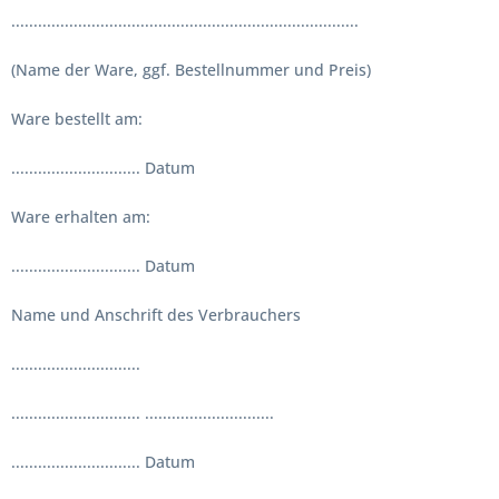
..............................................................................
(Name der Ware, ggf. Bestellnummer und Preis)
Ware bestellt am:
............................. Datum
Ware erhalten am:
............................. Datum
Name und Anschrift des Verbrauchers
.............................
............................. .............................
............................. Datum