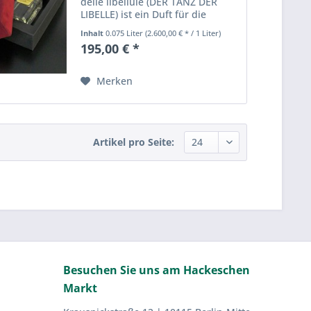
delle libellule (DER TANZ DER
LIBELLE) ist ein Duft für die
eigene Verführung, wenn die
Inhalt
0.075 Liter
(2.600,00 € * / 1 Liter)
Weiblichkeit sich ihren Weg
195,00 € *
bahnt und nach Leichtsinnigkeit
schreit, nach Liebkosung...
Merken
Artikel pro Seite:
Besuchen Sie uns am Hackeschen
Markt