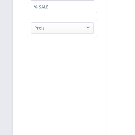
% SALE
Preis
von
129,00 €
bis
195,00 €