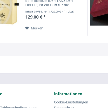
delle libellule (DER TANZ DER
LIBELLE) ist ein Duft für die
eigene Verführung, wenn die
Inhalt
0.075 Liter
(1.720,00 € * / 1 Liter)
Weiblichkeit sich ihren Weg
129,00 € *
bahnt und nach Leichtsinnigkeit
schreit, nach Liebkosung...
Merken
ce
Informationen
Cookie-Einstellungen
 Zahlungsbedingungen
Datenschutz