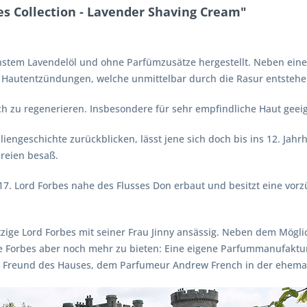
s Collection - Lavender Shaving Cream"
nstem Lavendelöl und ohne Parfümzusätze hergestellt. Neben ein
i Hautentzündungen, welche unmittelbar durch die Rasur entstehe
sich zu regenerieren. Insbesondere für sehr empfindliche Haut geei
iengeschichte zurückblicken, lässt jene sich doch bis ins 12. Jah
reien besaß.
17. Lord Forbes nahe des Flusses Don erbaut und besitzt eine vorz
ige Lord Forbes mit seiner Frau Jinny ansässig. Neben dem Möglich
 Forbes aber noch mehr zu bieten: Eine eigene Parfummanufaktur.
reund des Hauses, dem Parfumeur Andrew French in der ehemalige