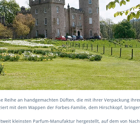
ne Reihe an handgemachten Düften, die mit ihrer Verpackung ihrer 
ziert mit dem Wappen der Forbes-Familie, dem Hirschkopf, bringen
weltweit kleinsten Parfum-Manufaktur hergestellt, auf dem von Nac