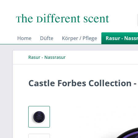
Home
Düfte
Körper / Pflege
Rasur - Nass
Rasur - Nassrasur
Castle Forbes Collection