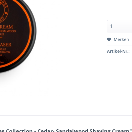
Merken
Artikel-Nr.:
s Collection - Cedar- Sandalwood Shaving Cream"