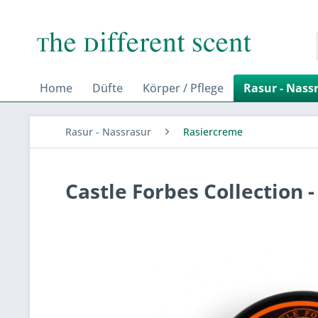
Home
Düfte
Körper / Pflege
Rasur - Nass
Rasur - Nassrasur
Rasiercreme
Castle Forbes Collection