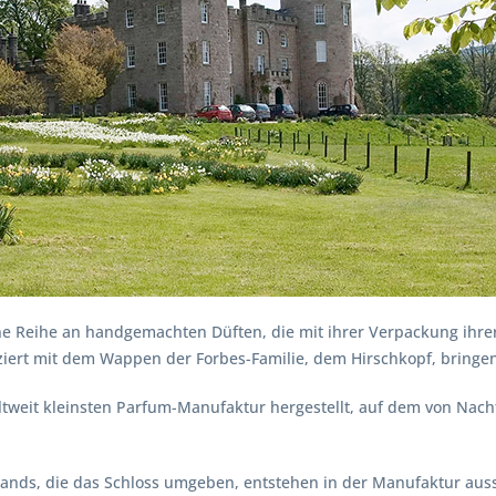
ne Reihe an handgemachten Düften, die mit ihrer Verpackung ihrer 
ziert mit dem Wappen der Forbes-Familie, dem Hirschkopf, bringen
weltweit kleinsten Parfum-Manufaktur hergestellt, auf dem von Nac
lands, die das Schloss umgeben, entstehen in der Manufaktur aussc