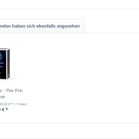
nden haben sich ebenfalls angesehen
s - The Pre-
ave
93,33 € * / 1 Liter)
 € *