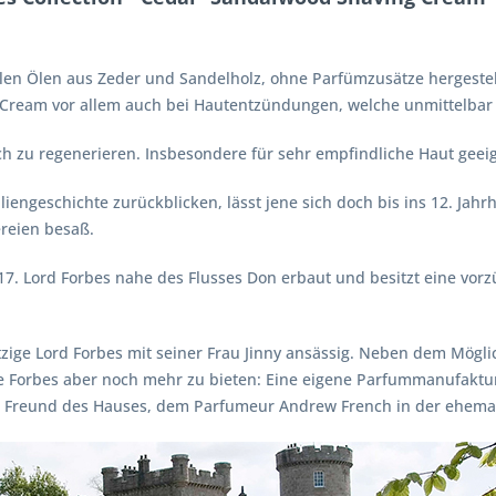
ellen Ölen aus Zeder und Sandelholz, ohne Parfümzusätze hergest
g Cream vor allem auch bei Hautentzündungen, welche unmittelbar
sich zu regenerieren. Insbesondere für sehr empfindliche Haut geei
iengeschichte zurückblicken, lässt jene sich doch bis ins 12. Jah
reien besaß.
17. Lord Forbes nahe des Flusses Don erbaut und besitzt eine vorz
ige Lord Forbes mit seiner Frau Jinny ansässig. Neben dem Möglich
 Forbes aber noch mehr zu bieten: Eine eigene Parfummanufaktur.
reund des Hauses, dem Parfumeur Andrew French in der ehemalige