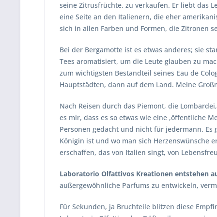
seine Zitrusfrüchte, zu verkaufen. Er liebt das 
eine Seite an den Italienern, die eher amerikani
sich in allen Farben und Formen, die Zitronen 
Bei der Bergamotte ist es etwas anderes; sie st
Tees aromatisiert, um die Leute glauben zu mac
zum wichtigsten Bestandteil seines Eau de Colo
Hauptstädten, dann auf dem Land. Meine Großm
Nach Reisen durch das Piemont, die Lombardei, 
es mir, dass es so etwas wie eine ‚öffentliche M
Personen gedacht und nicht für jedermann. Es g
Königin ist und wo man sich Herzenswünsche erf
erschaffen, das von Italien singt, von Lebensfre
Laboratorio Olfattivos Kreationen entstehen a
außergewöhnliche Parfums zu entwickeln, verm
Für Sekunden, ja Bruchteile blitzen diese Emp