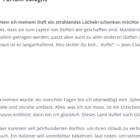
Wenn ich meinem Duft ein strahlendes Lächeln schenken möchte
 es, dass sie zum Layern von Düften wie geschaffen sind. Mandar
 allein getragen werden, passt aber auch zu allen anderen Düften
s ist es langanhaltend. Also lächle! Du bist... dufte!“ — Jean-Cla
n
nennen würde. An manchen Tagen bin ich überwältigt vom ‚Spleen‘
ie und Unruhe umfasst. Alles, was ich tun muss, ist die Entscheid
use entfernt; dann bin ich glücklich. Dieses Land duftet nach Gl
er kommen seit Jahrhunderten dorthin, um ihren Urlaub zu verbrin
 auch. Ein Italiener will unmittelbar bekehren, laut reden, um seine