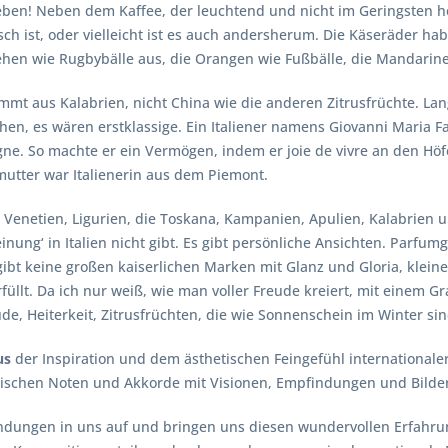
Leben! Neben dem Kaffee, der leuchtend und nicht im Geringsten her
sch ist, oder vielleicht ist es auch andersherum. Die Käseräder ha
sehen wie Rugbybälle aus, die Orangen wie Fußbälle, die Mandarine
ammt aus Kalabrien, nicht China wie die anderen Zitrusfrüchte. La
hen, es wären erstklassige. Ein Italiener namens Giovanni Maria F
gne. So machte er ein Vermögen, indem er joie de vivre an den Höf
utter war Italienerin aus dem Piemont.
Venetien, Ligurien, die Toskana, Kampanien, Apulien, Kalabrien u
einung‘ in Italien nicht gibt. Es gibt persönliche Ansichten. Parfu
ibt keine großen kaiserlichen Marken mit Glanz und Gloria, klein
üllt. Da ich nur weiß, wie man voller Freude kreiert, mit einem G
ude, Heiterkeit, Zitrusfrüchten, die wie Sonnenschein im Winter si
us
der Inspiration und dem ästhetischen Feingefühl internationale
ischen Noten und Akkorde mit Visionen, Empfindungen und Bilder
findungen in uns auf und bringen uns diesen wundervollen Erfah