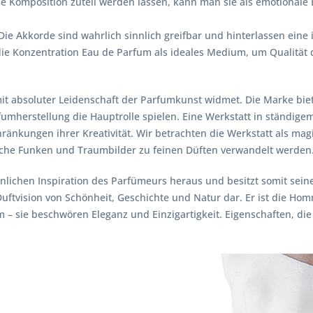
ene Komposition zuteil werden lassen, kann man sie als emotional
ie Akkorde sind wahrlich sinnlich greifbar und hinterlassen eine 
 die Konzentration Eau de Parfum als ideales Medium, um Qualität
mit absoluter Leidenschaft der Parfumkunst widmet. Die Marke biete
fumherstellung die Hauptrolle spielen. Eine Werkstatt in ständi
schränkungen ihrer Kreativität. Wir betrachten die Werkstatt als ma
e Funken und Traumbilder zu feinen Düften verwandelt werden
önlichen Inspiration des Parfümeurs heraus und besitzt somit seine
ftvision von Schönheit, Geschichte und Natur dar. Er ist die Hom
– sie beschwören Eleganz und Einzigartigkeit. Eigenschaften, die