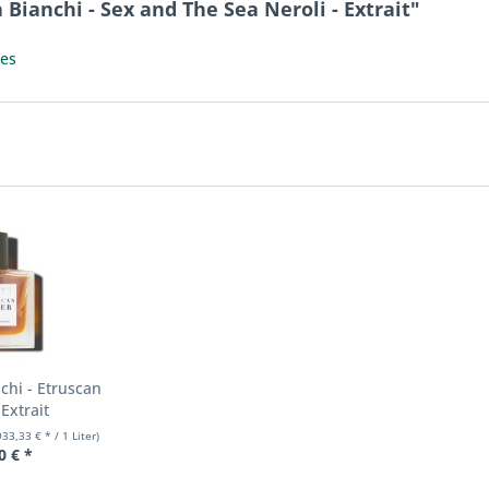
Bianchi - Sex and The Sea Neroli - Extrait"
mes
chi - Etruscan
Extrait
933,33 € * / 1 Liter)
0 € *