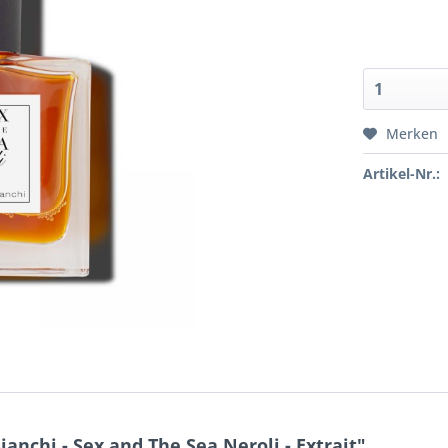
Merken
Artikel-Nr.:
nchi - Sex and The Sea Neroli - Extrait"