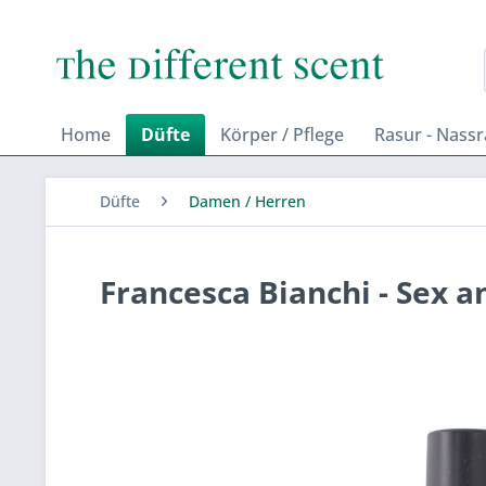
Home
Düfte
Körper / Pflege
Rasur - Nass
Düfte
Damen / Herren
Francesca Bianchi - Sex an