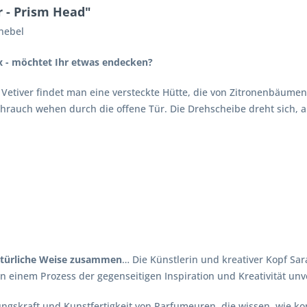
 - Prism Head"
 nebel
 - möchtet Ihr etwas endecken?
em Vetiver findet man eine versteckte Hütte, die von Zitronenbäume
hrauch wehen durch die offene Tür. Die Drehscheibe dreht sich, a
atürliche Weise zusammen
… Die Künstlerin und kreativer Kopf Sa
 einem Prozess der gegenseitigen Inspiration und Kreativität unv
llungskraft und Kunstfertigkeit von Parfumeuren, die wissen, wie 