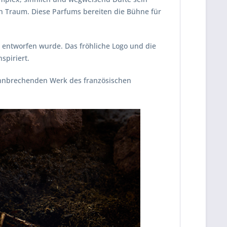
n Traum. Diese Parfums bereiten die Bühne für
r entworfen wurde. Das fröhliche Logo und die
spiriert.
ahnbrechenden Werk des französischen