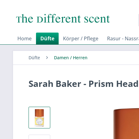
Home
Düfte
Körper / Pflege
Rasur - Nass
Düfte
Damen / Herren
Sarah Baker - Prism Head