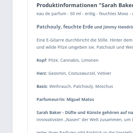
Produktinformationen "Sarah Baker
eau de parfum - 50 ml - erdig - feuchtes Moos -
Patchouly, feuchte Erde
und Jimmy Hendrix
Eine E-Gitarre durchbricht die Stille. Hinter d
und wilde Pilze umgeben sie. Patchouli und Wei
Kopf
: Pilze, Cannabis, Limonen
Herz
: Geosmin, Costuswurzel, Vetiver
Basis
: Weihrauch, Patchouly, Moschus
Parfumeur/in: Miguel Matos
Sarah Baker
- Düfte und Künste gehören auf n
innovativsten „Nasen“ der Welt zusammen, um in
Jedes ihrer Parfums gibt Einblick in die Vorste