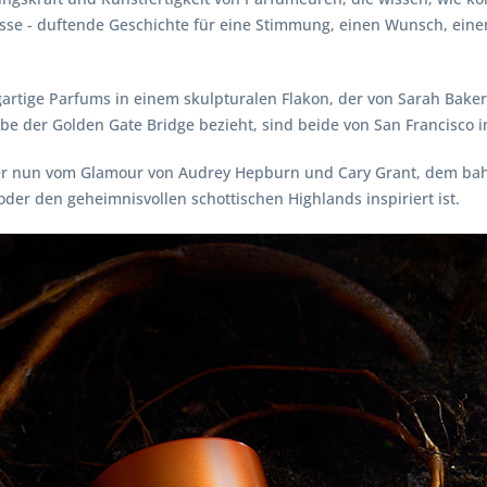
isse - duftende Geschichte für eine Stimmung, einen Wunsch, eine
igartige Parfums in einem skulpturalen Flakon, der von Sarah Bake
be der Golden Gate Bridge bezieht, sind beide von San Francisco in
ob er nun vom Glamour von Audrey Hepburn und Cary Grant, dem b
der den geheimnisvollen schottischen Highlands inspiriert ist.