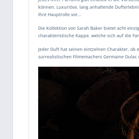
können. Luxuriöse, lang anhaltende Dufterlebn
Ihre Hauptrolle vor...
Die Kollektion von Sarah Baker bietet acht einz
charakteristische Kappe, welche sich auf die Far
Jeder Duft hat seinen eintzelnen Charakter, 
surrealistischen Filmemachers Germaine Dulac o