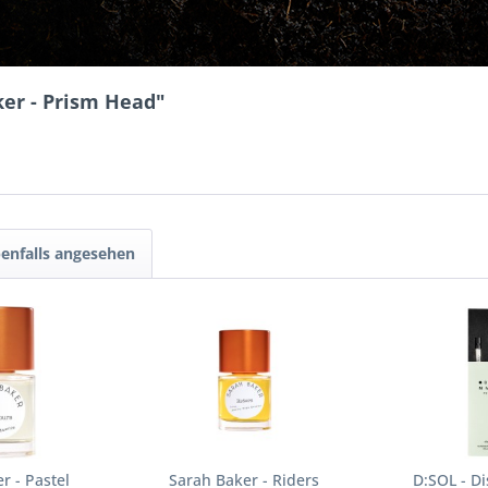
er - Prism Head"
enfalls angesehen
r - Pastel
Sarah Baker - Riders
D:SOL - D