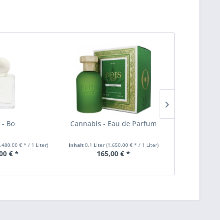
s - Bo
Cannabis - Eau de Parfum
Adame
.480,00 € * / 1 Liter)
Inhalt
0.1 Liter
(1.650,00 € * / 1 Liter)
Inhalt
0.005 Lite
00 € *
165,00 € *
ab 2