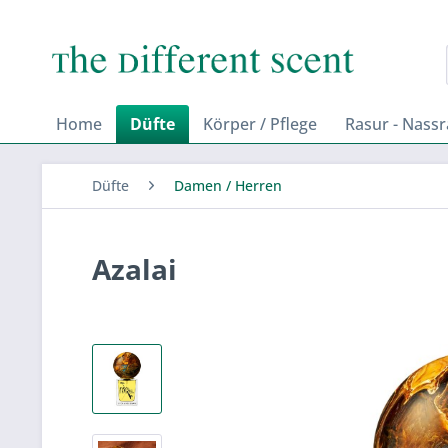
Home
Düfte
Körper / Pflege
Rasur - Nass
Düfte
Damen / Herren
Azalai