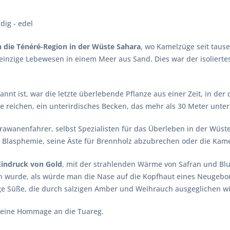
dig - edel
 die Ténéré-Region in der Wüste Sahara
, wo Kamelzüge seit tause
einzige Lebewesen in einem Meer aus Sand. Dies war der isolierte
nnt ist, war die letzte überlebende Pflanze aus einer Zeit, in der
he reichen, ein unterirdisches Becken, das mehr als 30 Meter unter
Karawanenfahrer, selbst Spezialisten für das Überleben in der Wüs
s Blasphemie, seine Äste für Brennholz abzubrechen oder die Kame
r Eindruck von Gold
, mit der strahlenden Wärme von Safran und Bl
en wurde, als würde man die Nase auf die Kopfhaut eines Neugeb
rige Süße, die durch salzigen Amber und Weihrauch ausgeglichen wi
 eine Hommage an die Tuareg.