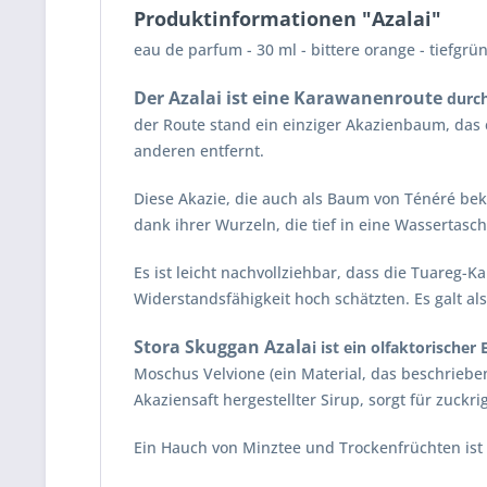
Produktinformationen "Azalai"
eau de parfum - 30 ml - bittere orange - tiefgrün
Der Azalai ist eine Karawanenroute
durch
der Route stand ein einziger Akazienbaum, das 
anderen entfernt.
Diese Akazie, die auch als Baum von Ténéré beka
dank ihrer Wurzeln, die tief in eine Wassertasc
Es ist leicht nachvollziehbar, dass die Tuareg-
Widerstandsfähigkeit hoch schätzten. Es galt al
Stora Skuggan Azala
i ist ein olfaktorische
Moschus Velvione (ein Material, das beschrieb
Akaziensaft hergestellter Sirup, sorgt für zuck
Ein Hauch von Minztee und Trockenfrüchten ist