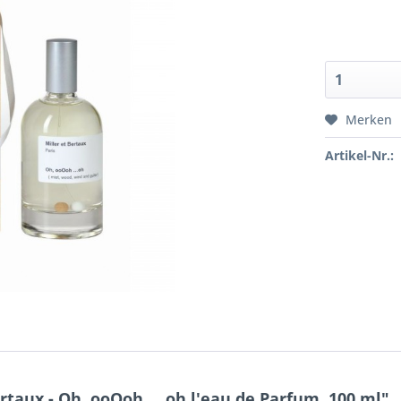
Merken
Artikel-Nr.:
taux - Oh, ooOoh ... oh l'eau de Parfum, 100 ml"