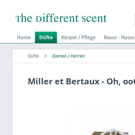
Home
Düfte
Körper / Pflege
Rasur - Nass
Düfte
Damen / Herren
Miller et Bertaux - Oh, oo