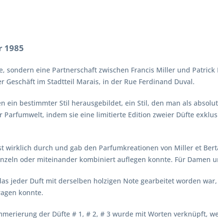
r 1985
rke, sondern eine Partnerschaft zwischen Francis Miller und Patric
 Geschäft im Stadtteil Marais, in der Rue Ferdinand Duval.
nen ein bestimmter Stil herausgebildet, ein Stil, den man als abso
r Parfumwelt, indem sie eine limitierte Edition zweier Düfte exklu
t wirklich durch und gab den Parfumkreationen von Miller et Bert
einzeln oder miteinander kombiniert auflegen konnte. Für Damen 
das jeder Duft mit derselben holzigen Note gearbeitet worden war
ragen konnte.
merierung der Düfte # 1, # 2, # 3 wurde mit Worten verknüpft, we