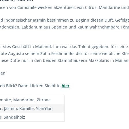
ncen von Camomile wecken akzentuiert von Citrus, Mandarine und
nd indonesischer Jasmin bestimmen zu Beginn diesen Duft. Gefol
 Indonesien, Labdanum aus Spanien und kaum wahrnehmbare Töne 
erstes Geschäft in Mailand. Ihm war das Talent gegeben, für sein
erbte Augusto seinem Sohn Ferdinando, der für seine weibliche Kli
 diese Düfte nur in den beiden Stammhäusern Mazzolaris in Maila
len.
en Blick? Dann klicken Sie bitte
hier
.
motte, Mandarine, Zitrone
r, Jasmin, Kamille, YlanYlan
, Sandelholz