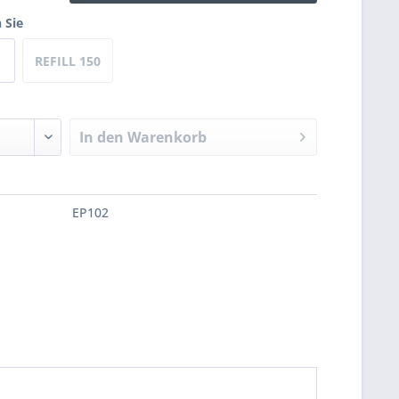
 Sie
REFILL 150
ml
In den
Warenkorb
EP102