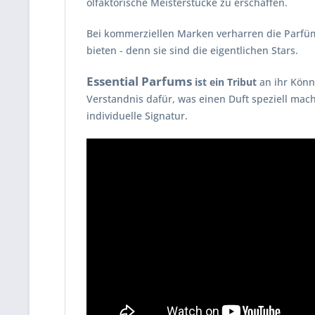
olfaktorische Meisterstücke zu erschaffen.
Bei kommerziellen Marken verharren die Parfüm
bieten - denn sie sind die eigentlichen Stars.
Essential Parfums
ist ein Tribut
an ihr Könne
Verstandnis dafür, was einen Duft speziell mach
individuelle Signatur.