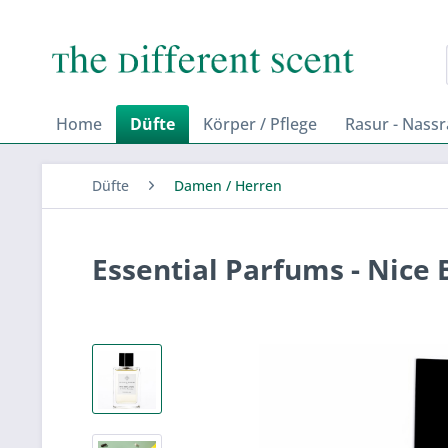
Home
Düfte
Körper / Pflege
Rasur - Nass
Düfte
Damen / Herren
Essential Parfums - Nic