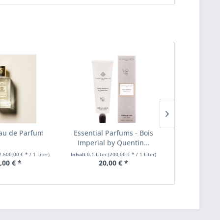
au de Parfum
Essential Parfums - Bois
Luberon - E
Imperial by Quentin...
2.600,00 € * / 1 Liter)
Inhalt
0.1 Liter
(200,00 € * / 1 Liter)
Inhalt
0.015 Lite
,00 € *
20,00 € *
ab 4