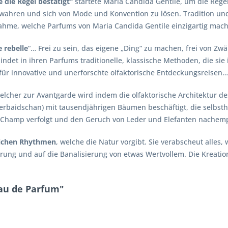
die Regel bestätigt“
startete Maria Candida Gentile, um die Rege
ewahren und sich von Mode und Konvention zu lösen. Tradition und
ahme, welche Parfums von Maria Candida Gentile einzigartig mach
e rebelle
“… Frei zu sein, das eigene „Ding“ zu machen, frei von 
ndet in ihren Parfums traditionelle, klassische Methoden, die sie i
 für innovative und unerforschte olfaktorische Entdeckungsreisen…
elcher zur Avantgarde wird indem die olfaktorische Architektur des
serbaidschan) mit tausendjährigen Bäumen beschäftigt, die selbsth
DuChamp verfolgt und den Geruch von Leder und Elefanten nachem
rlichen Rhythmen
, welche die Natur vorgibt. Sie verabscheut alles,
ung und auf die Banalisierung von etwas Wertvollem. Die Kreation
Eau de Parfum"