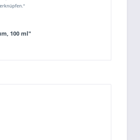
verknüpfen."
um, 100 ml"