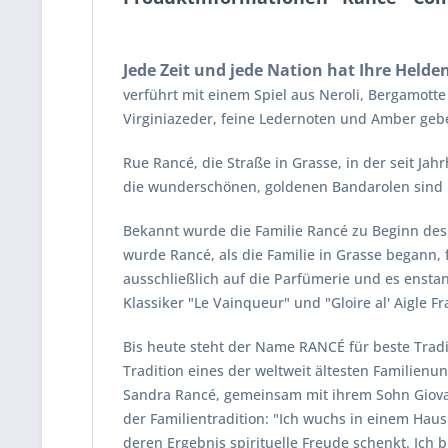
Jede Zeit und jede Nation hat Ihre Helde
verführt mit einem Spiel aus Neroli, Bergamo
Virginiazeder, feine Ledernoten und Amber geben
Rue Rancé, die Straße in Grasse, in der seit Ja
die wunderschönen, goldenen Bandarolen sind p
Bekannt wurde die Familie Rancé zu Beginn des 
wurde Rancé, als die Familie in Grasse begann, 
ausschließlich auf die Parfümerie und es enst
Klassiker "Le Vainqueur" und "Gloire al' Aigle Fr
Bis heute steht der Name RANCÉ für beste Tradi
Tradition eines der weltweit ältesten Familien
Sandra Rancé, gemeinsam mit ihrem Sohn Giovan
der Familientradition: "Ich wuchs in einem Haus 
deren Ergebnis spirituelle Freude schenkt. Ich 