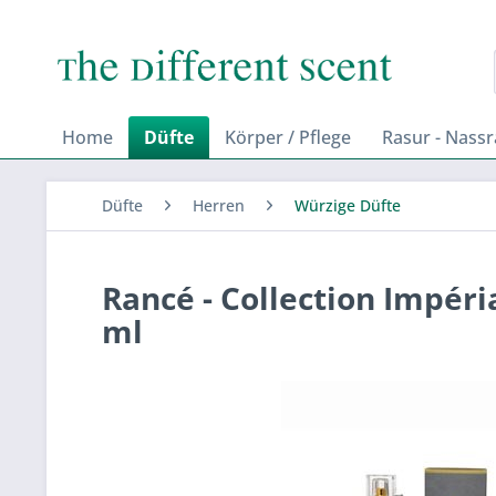
Home
Düfte
Körper / Pflege
Rasur - Nass
Düfte
Herren
Würzige Düfte
Rancé - Collection Impéri
ml