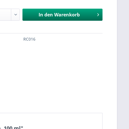
In den
Warenkorb
RC016
, 100 ml"