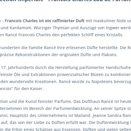
n
- Francois Charles ist ein raffinierter Duft
mit maskuliner Note un
tte und Kardamom. Würziger Thymian und Auszüge von Ingwer werd
 Rancé Francois Charles den perfekten Schliff eines Kristalls.
hrhunderten die Familie Rancé ihre erlesenen Düfte herstellte. Die
räzise Rekonstruktionen der originalen Düfte und Flakons.
17. Jahrhunderts durch die Herstellung parfümierter Handschuhe f
feinste Öle und Extraktionen provenzialischer Blüten zu kombinier
anden wundervolle Kreationen. Rancé wurde zu Napoleons bevorzu
ancois" für den Kaiser.
tion und die Kunst feinster Parfums. Das Dufthaus Rancé ist heute
unternehmen im Bereich der Parfumentwicklung. An seiner Spitze st
ni; Hauptsitz des Unternehmens ist Mailand. Jeanne Sandra Rancé
auf, das von der Liebe zu Düften erfüllt war. Die Duftentwicklung 
bin die Erbin eines Schatzes aus Essenzen, Düften und vielen selt