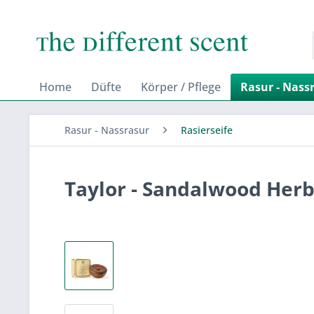
Home
Düfte
Körper / Pflege
Rasur - Nass
Rasur - Nassrasur
Rasierseife
Taylor - Sandalwood Her