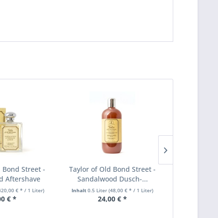
d Bond Street -
Taylor of Old Bond Street -
Taylor of O
 Aftershave
Sandalwood Dusch-...
Sandalw
420,00 € * / 1 Liter)
Inhalt
0.5 Liter
(48,00 € * / 1 Liter)
Inhalt
0.075 Lit
00 € *
24,00 € *
16