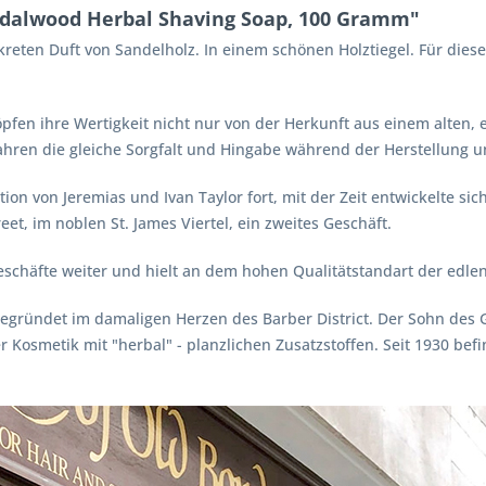
ndalwood Herbal Shaving Soap, 100 Gramm"
kreten Duft von Sandelholz. In einem schönen Holztiegel. Für dies
höpfen ihre Wertigkeit nicht nur von der Herkunft aus einem alten
ahren die gleiche Sorgfalt und Hingabe während der Herstellung u
ion von Jeremias und Ivan Taylor fort, mit der Zeit entwickelte si
et, im noblen St. James Viertel, ein zweites Geschäft.
eschäfte weiter und hielt an dem hohen Qualitätstandart der edlen
, gegründet im damaligen Herzen des Barber District. Der Sohn des G
osmetik mit "herbal" - planzlichen Zusatzstoffen. Seit 1930 befin