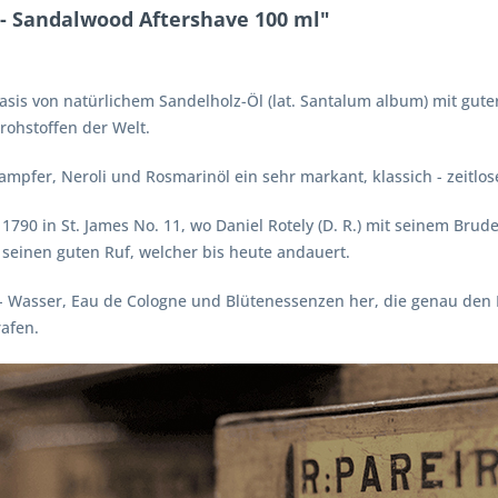
 - Sandalwood Aftershave 100 ml"
asis von natürlichem Sandelholz-Öl (lat. Santalum album) mit gut
rohstoffen der Welt.
mpfer, Neroli und Rosmarinöl ein sehr markant, klassich - zeitlos
 1790 in St. James No. 11, wo Daniel Rotely (D. R.) mit seinem Bru
 seinen guten Ruf, welcher bis heute andauert.
el - Wasser, Eau de Cologne und Blütenessenzen her, die genau den
afen.