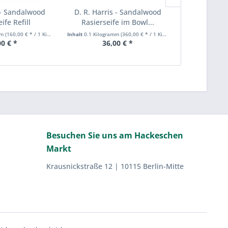
s - Sandalwood
D. R. Harris - Sandalwood
D. R. Harr
ife Refill
Rasierseife im Bowl...
De
mm
(160,00 € * / 1 Kilogramm)
Inhalt
0.1 Kilogramm
(360,00 € * / 1 Kilogramm)
Inhalt
0.075 Kil
00 € *
36,00 € *
22
Besuchen Sie uns am Hackeschen
Markt
Krausnickstraße 12 | 10115 Berlin-Mitte