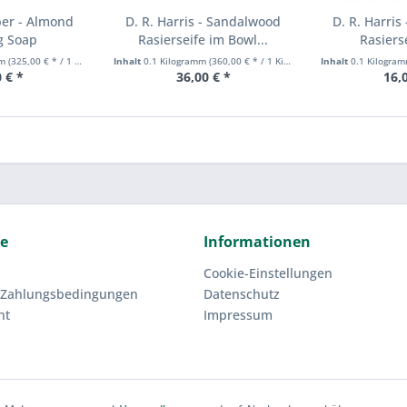
per - Almond
D. R. Harris - Sandalwood
D. R. Harri
g Soap
Rasierseife im Bowl...
Rasierse
mm
(325,00 € * / 1 Kilogramm)
Inhalt
0.1 Kilogramm
(360,00 € * / 1 Kilogramm)
Inhalt
0.1 Kilogra
 € *
36,00 € *
16,
ce
Informationen
Cookie-Einstellungen
 Zahlungsbedingungen
Datenschutz
ht
Impressum