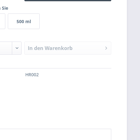
 Sie
500 ml
In den
Warenkorb
HR002