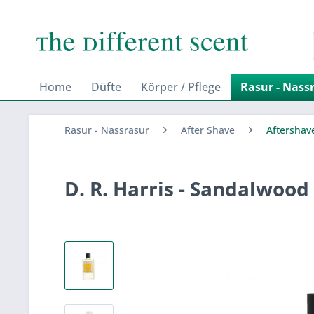
Home
Düfte
Körper / Pflege
Rasur - Nass
Rasur - Nassrasur
After Shave
Aftershav
D. R. Harris - Sandalwood